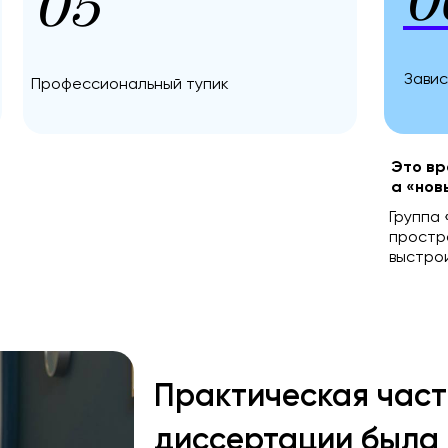
0
05
Зави
Профессиональный тупик
Это вр
а «нов
Группа 
простра
выстрои
Практическая част
диссертации была