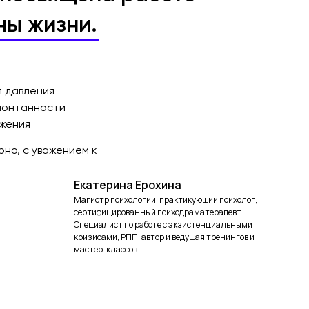
ны жизни.
я давления
понтанности
ажения
рно, с уважением к
Екатерина Ерохина
Магистр психологии, практикующий психолог,
сертифицированный психодраматерапевт.
Специалист по работе с экзистенциальными
кризисами, РПП, автор и ведущая тренингов и
мастер-классов.