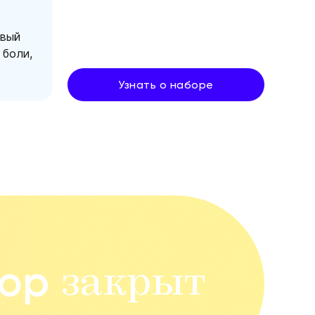
овый
 боли,
Узнать о наборе
ор
закрыт