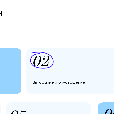
я
02
Выгорание и опустошение