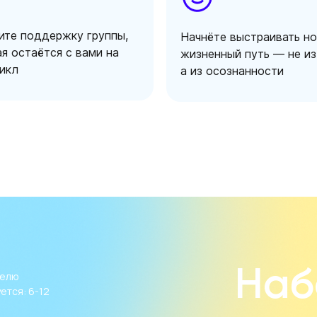
ите поддержку группы,
Начнёте выстраивать н
я остаётся с вами на
жизненный путь — не из
цикл
а из осознанности
Наб
делю
ется: 6-12