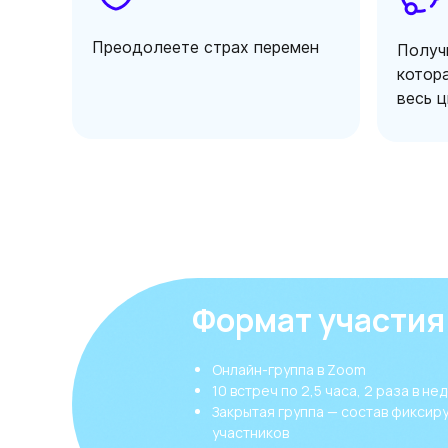
Преодолеете страх перемен
Получ
котора
весь 
Формат участия
Онлайн-группа в Zoom
10 встреч по 2,5 часа, 2 раза в не
Закрытая группа — состав фиксиру
участников