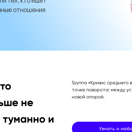
я тех, кто ищет
чные отношения
что
Группа «Кризис среднего в
точке поворота: между у
новой опорой.
ьше не
 туманно и
Узнать о наб