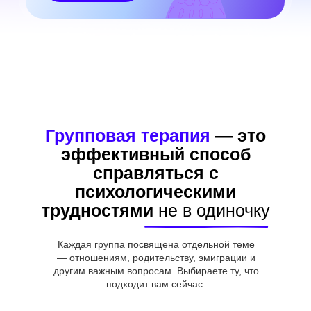
Эффективность
психотерапевтических групп
Групповая терапия
— это
и тренингов навыков
доказана исследованиями
эффективный способ
справляться с
Осознание того, что
психологическими
другие переживают
похожие трудности,
трудностями
не в одиночку
снижает тревогу и
изоляцию. А поддержка
Каждая группа посвящена отдельной теме
участников облегчает
— отношениям, родительству, эмиграции и
проработку сложных тем.
другим важным вопросам. Выбираете ту, что
подходит вам сейчас.