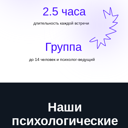
мире
2.5 часа
Терапевтическая группа с проективными
методиками — мягком, но точном способе
исследовать себя и свои глубинные
длительность каждой встречи
процессы
Группа
до 14 человек и психолог-ведущий
ПОДРОБНЕЕ
Онлайн группа
Набор закрыт
Эмоциональный
интеллект
Психологическая группа для
тех, кто хочет развить эмпатию