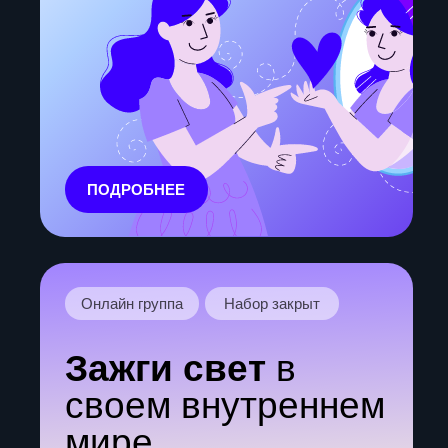
ПОДРОБНЕЕ
Онлайн группа
Набор закрыт
Сексуальность
Энергия жизни
Психологическая группа для
тех, кто хочет раскрыть свою
сексуальность, освободиться от
страхов и блоков, обрести
уверенность и наукчится
получать удовольствие от
жизни