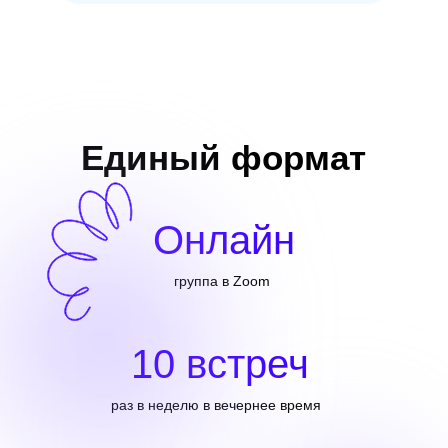
Я недостаточно хорош
Как перестать сравнивать
себя с другими и побороть
неуверенность?
Единый формат
Онлайн
ПОДРОБНЕЕ
группа в Zoom
10 встреч
Онлайн группа
Набор закрыт
Зажги свет
в
раз в неделю в вечернее время
своем внутреннем