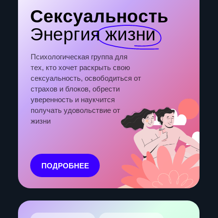
Твои отношения:
перезагрузка
Групповая терапия, которая поможет
разобраться в трудностях и исцелить боль
в отношениях
ПОДРОБНЕЕ
Онлайн группа
Набор закрыт
Контакт
с собой
Терапевтическая группа о саморегуляции,