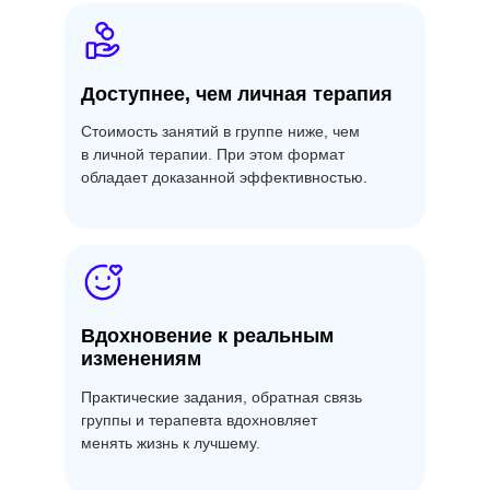
Доступнее, чем личная терапия
Стоимость занятий в группе ниже, чем
Наши
в личной терапии. При этом формат
обладает доказанной эффективностью.
психологические
группы
Выберите направление, которое ближе к
вашему внутреннему запросу, — и
Вдохновение к реальным
получите поддержку терапевта в рамках
изменениям
психологической группы
Практические задания, обратная связь
группы и терапевта вдохновляет
менять жизнь к лучшему.
Онлайн группа
Старт 18 февраля