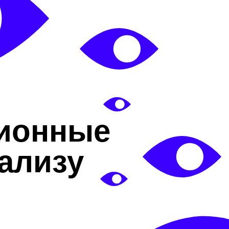
ионные
ализу