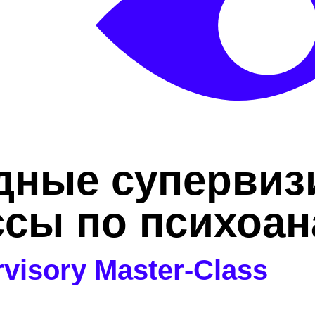
дные супервиз
ссы по психоан
rvisory Master-Class