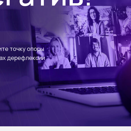
ите точку опоры
пах дерефлексии