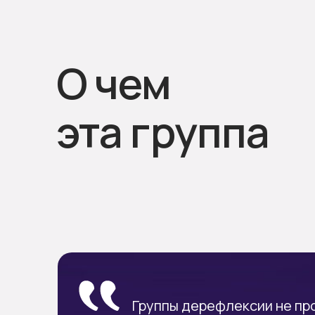
О чем
эта группа
Группы дерефлексии не про