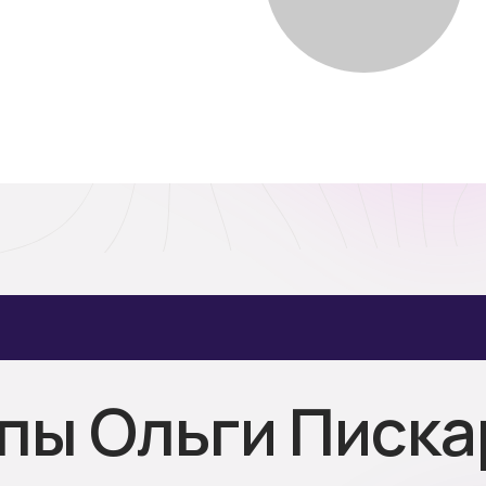
ппы Ольги Писк