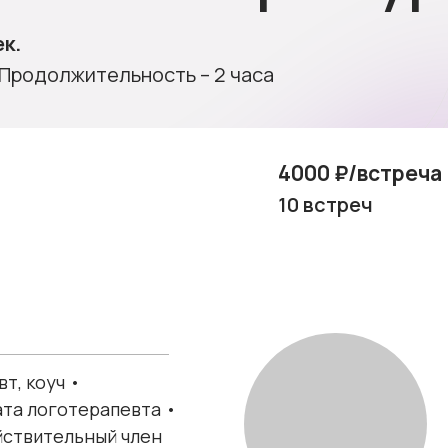
к.
 Продолжительность – 2 часа
4000 ₽/встреча
10 встреч
т, коуч •
та логотерапевта •
йствительный член