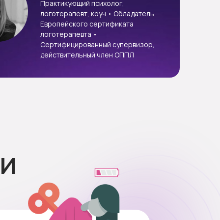
Практикующий психолог,
логотерапевт, коуч • Обладатель
Европейского сертификата
логотерапевта •
Сертифицированный супервизор,
действительный член ОППЛ
ии