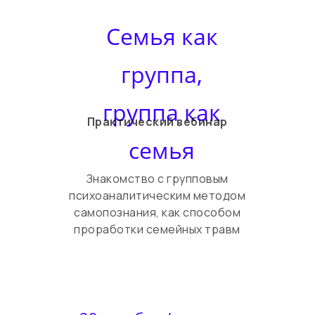
Семья как
группа,
группа как
Практический вебинар
семья
Знакомство с групповым
психоаналитическим методом
самопознания, как способом
проработки семейных травм